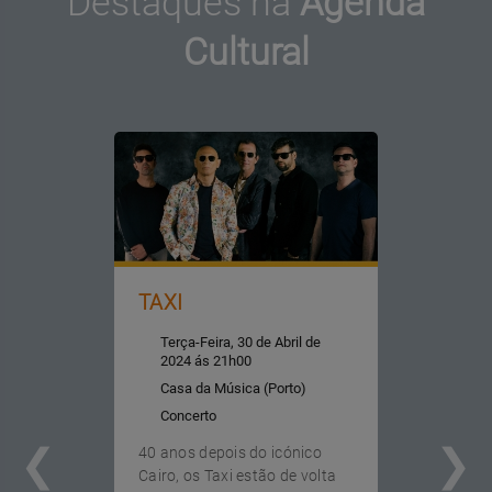
Destaques na
Agenda
Cultural
TAXI
Terça-Feira, 30 de Abril de
2024 ás 21h00
Casa da Música (Porto)
Concerto
40 anos depois do icónico
Cairo, os Taxi estão de volta