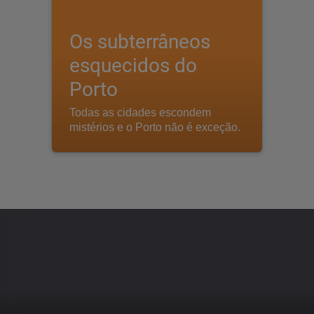
Os subterrâneos
esquecidos do
Porto
Todas as cidades escondem
mistérios e o Porto não é exceção.