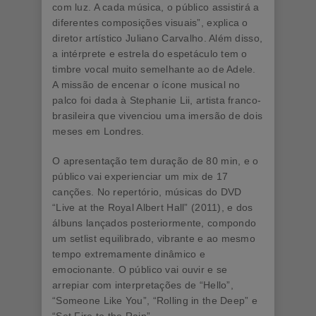
com luz. A cada música, o público assistirá a
diferentes composições visuais”, explica o
diretor artístico Juliano Carvalho. Além disso,
a intérprete e estrela do espetáculo tem o
timbre vocal muito semelhante ao de Adele.
A missão de encenar o ícone musical no
palco foi dada à Stephanie Lii, artista franco-
brasileira que vivenciou uma imersão de dois
meses em Londres.
O apresentação tem duração de 80 min, e o
público vai experienciar um mix de 17
canções. No repertório, músicas do DVD
“Live at the Royal Albert Hall” (2011), e dos
álbuns lançados posteriormente, compondo
um setlist equilibrado, vibrante e ao mesmo
tempo extremamente dinâmico e
emocionante. O público vai ouvir e se
arrepiar com interpretações de “Hello”,
“Someone Like You”, “Rolling in the Deep” e
“Set Fire to the Rain”.