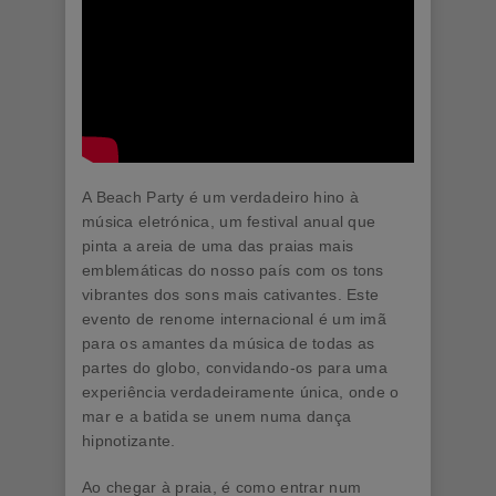
A Beach Party é um verdadeiro hino à
música eletrónica, um festival anual que
pinta a areia de uma das praias mais
emblemáticas do nosso país com os tons
vibrantes dos sons mais cativantes. Este
evento de renome internacional é um imã
para os amantes da música de todas as
partes do globo, convidando-os para uma
experiência verdadeiramente única, onde o
mar e a batida se unem numa dança
hipnotizante.
Ao chegar à praia, é como entrar num