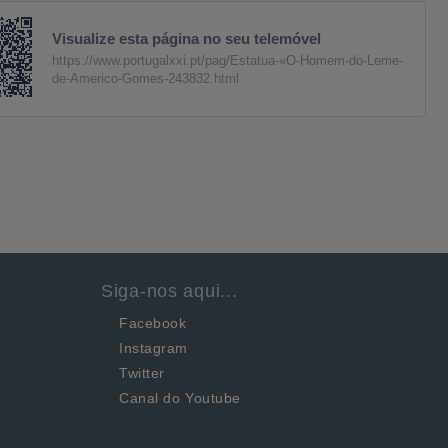
Visualize esta página no seu telemóvel
https://www.portugalxxi.pt/pag/Estatua-«O-Homem-do-Leme-
de-Americo-Gomes-243832.html
Siga-nos aqui...
Facebook
Instagram
Twitter
Canal do Youtube