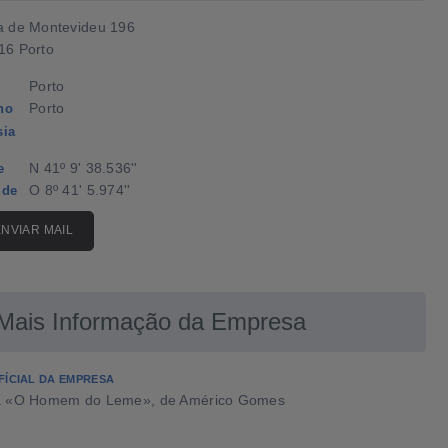
a de Montevideu 196
16 Porto
Porto
Porto
ho
sia
N 41º 9' 38.536''
e
O 8º 41' 5.974''
ude
ENVIAR MAIL
Mais Informação da Empresa
FÍCIAL DA EMPRESA
a «O Homem do Leme», de Américo Gomes