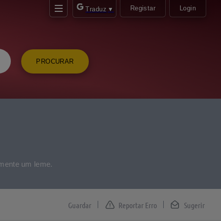
Registar
Login
Traduz
▼
PROCURAR
mente um leme.
Reportar Erro
Sugerir