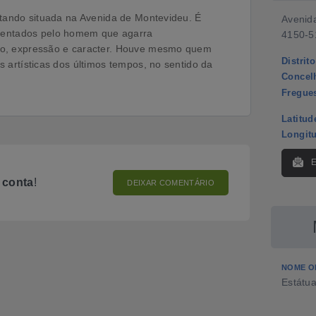
stando situada na Avenida de Montevideu. É
Avenid
entados pelo homem que agarra
4150-5
to, expressão e caracter. Houve mesmo quem
Distrito
 artísticas dos últimos tempos, no sentido da
Concel
Fregue
Latitud
Longit
o
conta
!
DEIXAR COMENTÁRIO
NOME O
Estátu