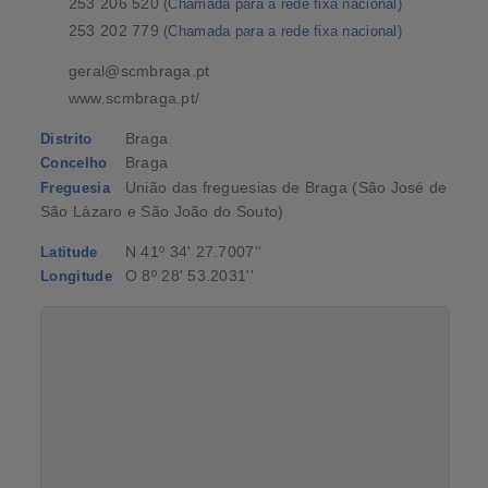
253 206 520
(Chamada para a rede fixa nacional)
253 202 779
(Chamada para a rede fixa nacional)
geral@scmbraga.pt
www.scmbraga.pt/
Braga
Distrito
Braga
Concelho
União das freguesias de Braga (São José de
Freguesia
São Lázaro e São João do Souto)
N 41º 34' 27.7007''
Latitude
O 8º 28' 53.2031''
Longitude