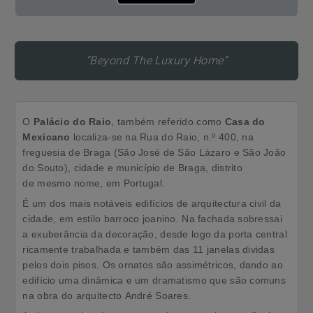
“Beyond The Luxury Home”
O
Palácio do Raio
, também referido como
Casa do
Mexicano
localiza-se na Rua do Raio, n.º 400, na
freguesia de
Braga (São José de São Lázaro e São João
do Souto)
, cidade e
município
de
Braga
, distrito
de
mesmo nome
, em
Portugal
.
É um dos mais notáveis edifícios de arquitectura civil da
cidade, em estilo barroco joanino. Na fachada sobressai
a exuberância da decoração, desde logo da porta central
ricamente trabalhada e também das 11 janelas dividas
pelos dois pisos. Os ornatos são assimétricos, dando ao
edifício uma dinâmica e um dramatismo que são comuns
na obra do arquitecto
André Soares
.