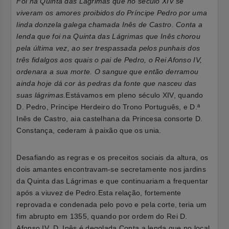
Foi na Quinta das Lágrimas que no século XIV se
viveram os amores proibidos do Príncipe Pedro por uma
linda donzela galega chamada Inês de Castro. Conta a
lenda que foi na Quinta das Lágrimas que Inês chorou
pela última vez, ao ser trespassada pelos punhais dos
três fidalgos aos quais o pai de Pedro, o Rei Afonso IV,
ordenara a sua morte. O sangue que então derramou
ainda hoje dá cor às pedras da fonte que nasceu das
suas lágrimas.
Estávamos em pleno século XIV, quando
D. Pedro, Príncipe Herdeiro do Trono Português, e D.ª
Inês de Castro, aia castelhana da Princesa consorte D.
Constança, cederam à paixão que os unia.
Desafiando as regras e os preceitos sociais da altura, os
dois amantes encontravam-se secretamente nos jardins
da Quinta das Lágrimas e que continuariam a frequentar
após a viuvez de Pedro.
Esta relação, fortemente
reprovada e condenada pelo povo e pela corte, teria um
fim abrupto em 1355, quando por ordem do Rei D.
Afonso IV, D. Inês é degolada.
Conta a lenda que no local