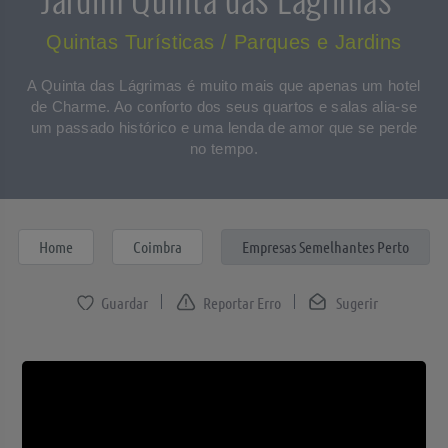
Quintas Turísticas / Parques e Jardins
A Quinta das Lágrimas é muito mais que apenas um hotel
de Charme. Ao conforto dos seus quartos e salas alia-se
um passado histórico e uma lenda de amor que se perde
no tempo.
Home
Coimbra
Empresas Semelhantes Perto
Reportar Erro
Sugerir