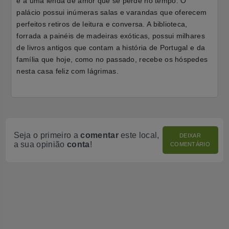
e a uma lenda de amor que se perde no tempo. O
palácio possui inúmeras salas e varandas que oferecem
perfeitos retiros de leitura e conversa. A biblioteca,
forrada a painéis de madeiras exóticas, possui milhares
de livros antigos que contam a história de Portugal e da
família que hoje, como no passado, recebe os hóspedes
nesta casa feliz com lágrimas.
Seja o primeiro a
comentar
este local,
DEIXAR
a sua opinião
conta
!
COMENTÁRIO