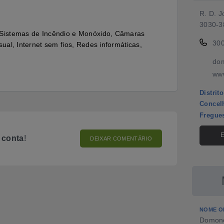
R. D. J
3030-3
, Sistemas de Incêndio e Monóxido, Câmaras
30
sual, Internet sem fios, Redes informáticas,
dom
ww
Distrito
Concel
Fregue
o
conta
!
DEIXAR COMENTÁRIO
NOME O
Domonex