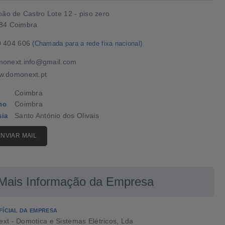
oão de Castro Lote 12 - piso zero
84 Coimbra
0 404 606
(Chamada para a rede fixa nacional)
onext.info@gmail.com
w.domonext.pt
Coimbra
Coimbra
ho
Santo António dos Olivais
sia
ENVIAR MAIL
Mais Informação da Empresa
FÍCIAL DA EMPRESA
t - Domotica e Sistemas Elétricos, Lda