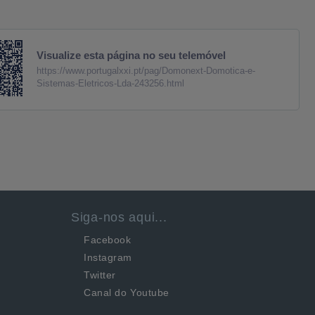
Visualize esta página no seu telemóvel
https://www.portugalxxi.pt/pag/Domonext-Domotica-e-
Sistemas-Eletricos-Lda-243256.html
Siga-nos aqui...
Facebook
Instagram
Twitter
Canal do Youtube