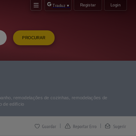
Registar
Login
Traduz
▼
PROCURAR
 banho, remodelações de cozinhas, remodelações de
 de edifício
Reportar Erro
Sugerir