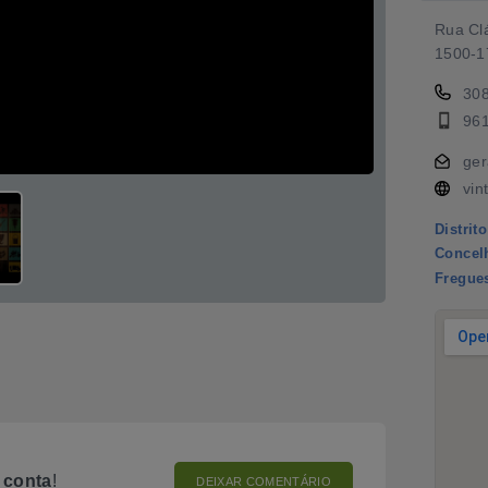
Rua Cl
1500-1
30
96
ger
vin
Distrito
Concel
Fregue
o
conta
!
DEIXAR COMENTÁRIO