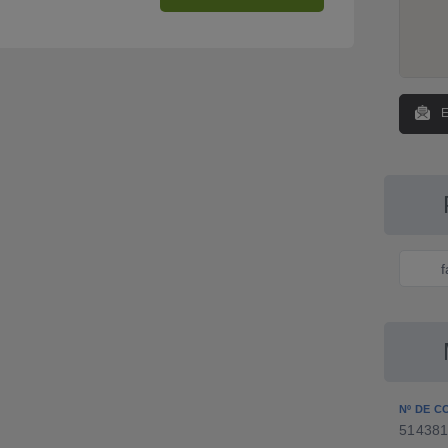
Nº DE C
51438