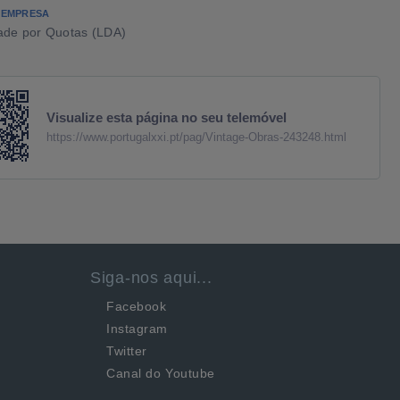
 EMPRESA
ade por Quotas (LDA)
Visualize esta página no seu telemóvel
https://www.portugalxxi.pt/pag/Vintage-Obras-243248.html
Siga-nos aqui...
Facebook
Instagram
Twitter
Canal do Youtube