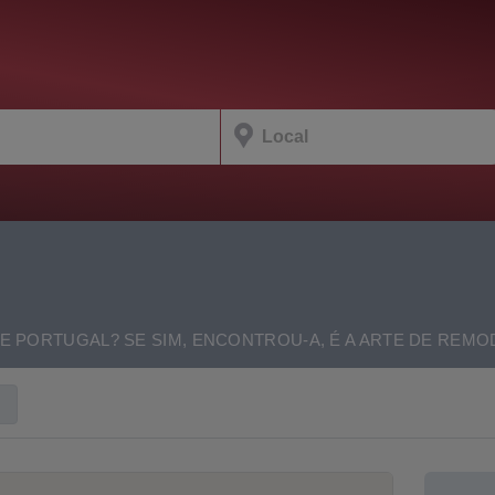
PORTUGAL? SE SIM, ENCONTROU-A, É A ARTE DE REMO