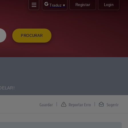
Registar
Login
Traduz
▼
PROCURAR
DELAR!
Reportar Erro
Sugerir