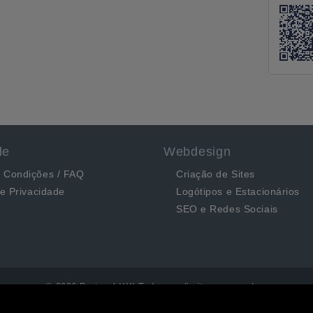
de
Webdesign
 Condições / FAQ
Criação de Sites
de Privacidade
Logótipos e Estacionários
SEO e Redes Sociais
© 2026 Portugal XXI Todos os direitos reservados.
Desenvolvido por Optimeios