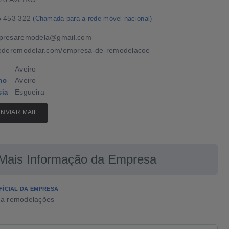
5 453 322
(Chamada para a rede móvel nacional)
presaremodela@gmail.com
ederemodelar.com/empresa-de-remodelacoe
Aveiro
Aveiro
ho
Esgueira
sia
ENVIAR MAIL
Mais Informação da Empresa
FÍCIAL DA EMPRESA
a remodelações