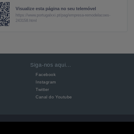
Visualize esta página no seu telemóvel
https://www.portugalxxi.pt/pag/empresa-remodelacoes-
243158.html
Siga-nos aqui...
Facebook
Instagram
Twitter
Canal do Youtube