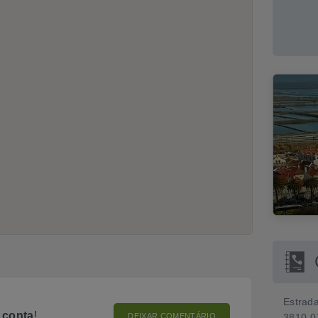
Estrad
o
conta
!
DEIXAR COMENTÁRIO
3810-0