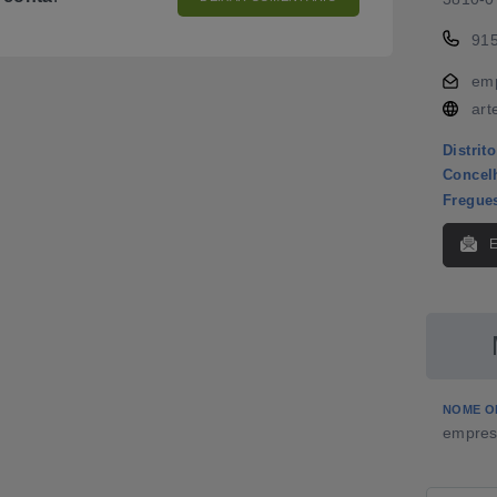
91
em
art
Distrito
Concel
Fregue
NOME O
empres