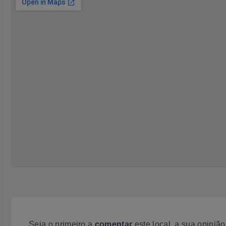
Seja o primeiro a
comentar
este local, a sua opiniã