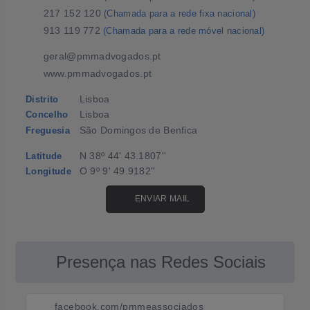
217 152 120
(Chamada para a rede fixa nacional)
913 119 772
(Chamada para a rede móvel nacional)
geral@pmmadvogados.pt
www.pmmadvogados.pt
Lisboa
Distrito
Lisboa
Concelho
São Domingos de Benfica
Freguesia
N 38º 44' 43.1807''
Latitude
O 9º 9' 49.9182''
Longitude
ENVIAR MAIL
Presença nas Redes Sociais
facebook.com/pmmeassociados