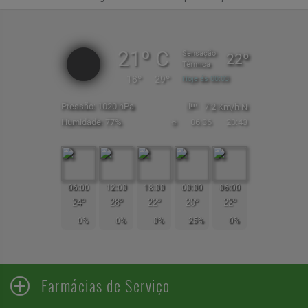
21º C
Sensação
22º
Térmica
18º
29º
Hoje ás 00:03
Pressão: 1020 hPa
7.2 Km/h N
Humidade: 77%
☼
06:36
20:43
06:00
12:00
18:00
00:00
06:00
24º
28º
22º
20º
22º
0%
0%
0%
25%
0%
Farmácias de Serviço