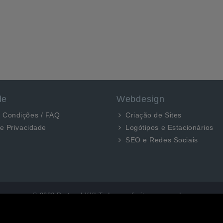
de
Webdesign
 Condições / FAQ
Criação de Sites
de Privacidade
Logótipos e Estacionários
SEO e Redes Sociais
© 2026 Portugal XXI Todos os direitos reservados.
Desenvolvido por Optimeios