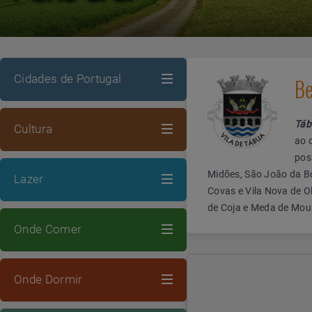
Cidades de Portugal
Be
Táb
Cultura
ao 
pos
Midões, São João da Bo
Lazer
Covas e Vila Nova de Ol
de Coja e Meda de Mou
Onde Comer
Onde Dormir