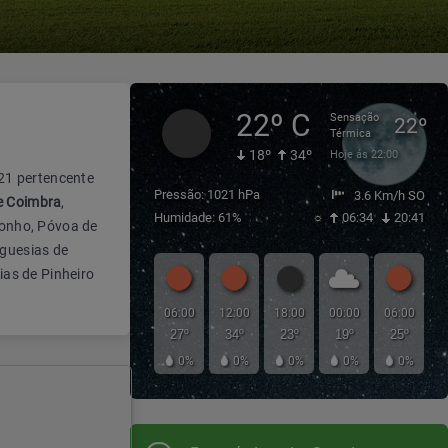
22º C
Sensação
22º
Térmica
18º
34º
Hoje ás 22:00
21 pertencente
Pressão: 1021 hPa
3.6 Km/h SO
e Coimbra
,
Humidade: 61%
☼
06:34
20:41
onho, Póvoa de
eguesias de
ias de Pinheiro
06:00
12:00
18:00
00:00
06:00
27º
34º
23º
19º
25º
0%
0%
0%
0%
0%