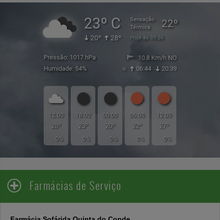
23º C
Sensação
22º
Térmica
20º
28º
Hoje ás 09:56
Pressão: 1017 hPa
10.8 Km/h NO
Humidade: 54%
☼
06:44
20:39
12:00
18:00
00:00
06:00
12:00
28º
23º
20º
22º
27º
0%
0%
0%
0%
0%
Farmácias de Serviço
Farmácia Sofárida Quinta do Conde