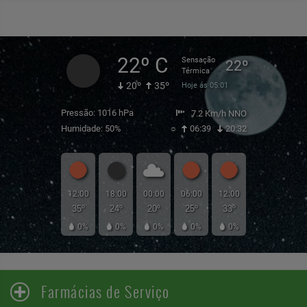
22º C
Sensação
22º
Térmica
20º
35º
Hoje ás 05:01
Pressão: 1016 hPa
7.2 Km/h NNO
Humidade: 50%
☼
06:39
20:32
12:00
18:00
00:00
06:00
12:00
35º
24º
20º
25º
33º
0%
0%
0%
0%
0%
Farmácias de Serviço