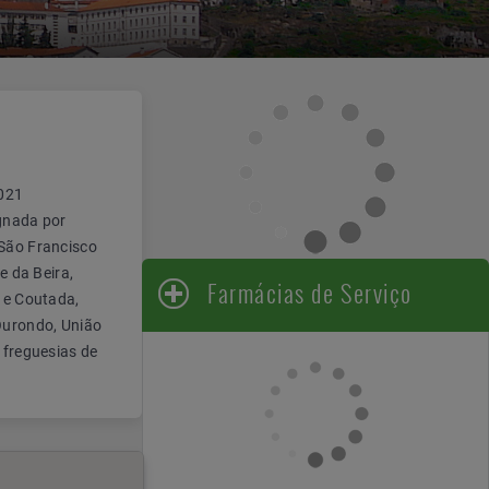
021
ignada por
 São Francisco
e da Beira,
Farmácias de Serviço
o e Coutada,
 Ourondo, União
 freguesias de