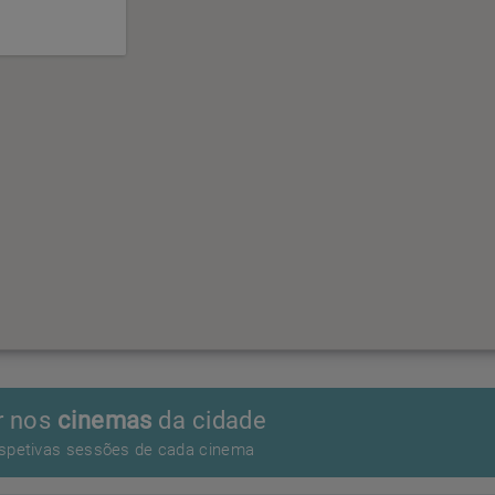
r nos
cinemas
da cidade
espetivas sessões de cada cinema