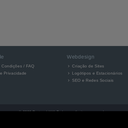
de
Webdesign
 Condições / FAQ
Criação de Sites
de Privacidade
Logótipos e Estacionários
SEO e Redes Sociais
© 2026 Portugal XXI Todos os direitos reservados.
Desenvolvido por Optimeios