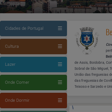
Cidades de Portugal
Be
Cov
Cultura
per
Bei
de Assis, Boidobra, Cor
Lazer
Sobral de São Miguel, 
União das freguesias d
das freguesias de Covi
Onde Comer
Teixoso e Sarzedo e Un
Onde Dormir