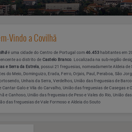
m-Vindo a Covilhã
ilhã
é uma cidade do Centro de Portugal com
46.453
habitantes em 2
tencente ao distrito de
Castelo Branco
. Localizada na sub-região des
ras e Serra da Estrela
, possui 21 freguesias, nomeadamente Aldeia de
tes do Meio, Dominguizo, Erada, Ferro, Orjais, Paul, Peraboa, São Jorg
Tortosendo, Unhais da Serra, Verdelhos, União das freguesias de Barc
e Cantar-Galo e Vila do Carvalho, União das freguesias de Casegas e
lhã e Canhoso, União das freguesias de Peso e Vales do Rio, União das
ião das freguesias de Vale Formoso e Aldeia do Souto