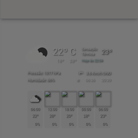
22º C
Sensação
23º
Térmica
18º
28º
Hoje ás 22:04
Pressão: 1017 hPa
3.6 Km/h ONO
Humidade: 86%
☼
06:36
20:39
06:00
12:00
18:00
00:00
06:00
22º
28º
20º
18º
23º
0%
0%
0%
0%
0%