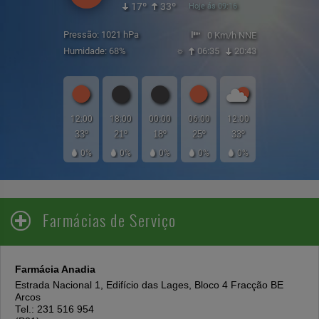
17º
33º
Hoje ás 09:16
Pressão: 1021 hPa
0 Km/h NNE
Humidade: 68%
☼
06:35
20:43
12:00
18:00
00:00
06:00
12:00
33º
21º
18º
25º
33º
0%
0%
0%
0%
0%
Farmácias de Serviço
Farmácia Anadia
Estrada Nacional 1, Edifício das Lages, Bloco 4 Fracção BE
Arcos
Tel.: 231 516 954