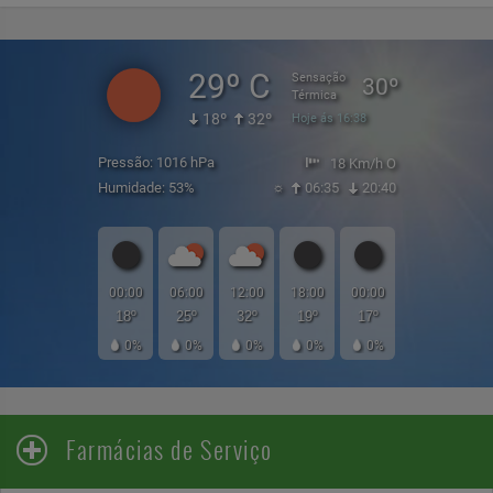
29º C
Sensação
30º
Térmica
18º
32º
Hoje ás 16:38
Pressão: 1016 hPa
18 Km/h O
Humidade: 53%
☼
06:35
20:40
00:00
06:00
12:00
18:00
00:00
18º
25º
32º
19º
17º
0%
0%
0%
0%
0%
Farmácias de Serviço