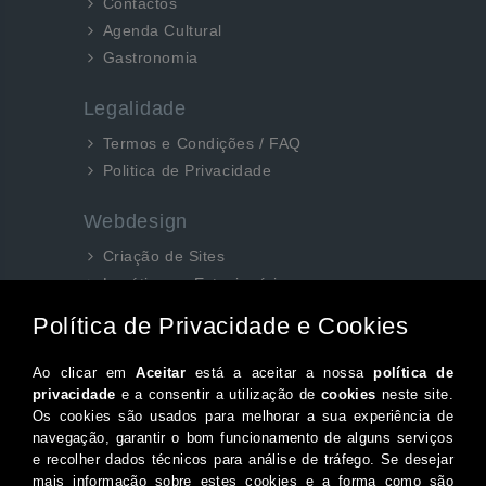
Contactos
Agenda Cultural
Gastronomia
Legalidade
Termos e Condições / FAQ
Politica de Privacidade
Webdesign
Criação de Sites
Logótipos e Estacionários
SEO e Redes Sociais
Siga-nos aqui...
Facebook
Instagram
Twitter
Canal do Youtube