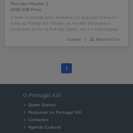
Rua das Virtudes 2
4050-598 Porto
A fonte construída pelos moradores no largo que ficava em
frente ao Postigo das Virtudes da muralha fernandina e
atualmente existe na Rua das Taipas, não é a fonte original.
Reportar Erro
1
O Portugal XXI
Quem Somos
Pesquisar no Portugal XXI
Contactos
Agenda Cultural