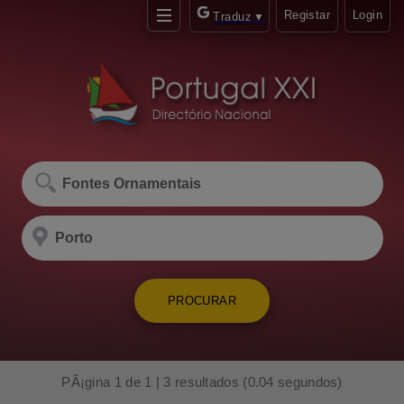
Registar
Login
Traduz
▼
PROCURAR
PÃ¡gina 1 de 1 | 3 resultados (0.04 segundos)