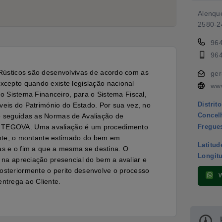
Alenqu
2580-2
96
96
Rústicos são desenvolvivas de acordo com as 
ger
epto quando existe legislação nacional 
www
o Sistema Financeiro, para o Sistema Fiscal, 
veis do Património do Estado. Por sua vez, no 
Distrito
 seguidas as Normas de Avaliação de 
Concel
TEGOVA. Uma avaliação é um procedimento 
Fregue
ente, o montante estimado do bem em 
Latitud
as e o fim a que a mesma se destina. O 
Longit
na apreciação presencial do bem a avaliar e 
teriormente o perito desenvolve o processo 
entrega ao Cliente.