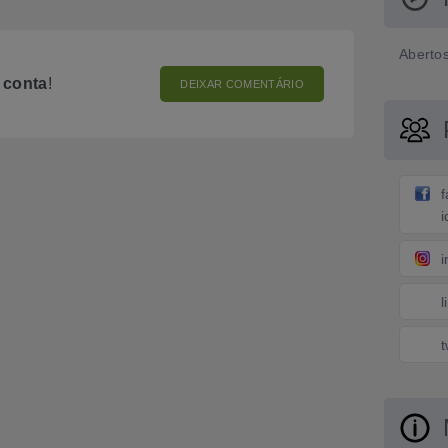
Abertos
o
conta
!
DEIXAR COMENTÁRIO
l
t