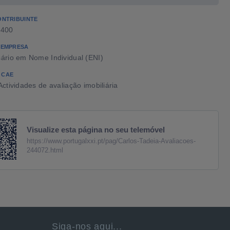
ONTRIBUINTE
2400
 EMPRESA
ário em Nome Individual (ENI)
 CAE
ctividades de avaliação imobiliária
Visualize esta página no seu telemóvel
https://www.portugalxxi.pt/pag/Carlos-Tadeia-Avaliacoes-
244072.html
Siga-nos aqui...