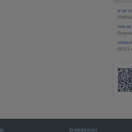
Nº DE C
20801
TIPO DE
Empres
CÓDIGO
68313 A
de
Webdesign