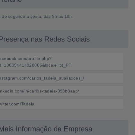
 de segunda a sexta, das 9h às 19h.
Presença nas Redes Sociais
facebook.com/profile.php?
id=100094414928005&locale=pt_PT
instagram.com/carlos_tadeia_avaliacoes_/
inkedin.com/in/carlos-tadeia-398b8aab/
witter.com/Tadeia
Mais Informação da Empresa