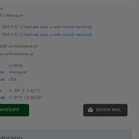
er
42 Alenquer
4 068 532
(Chamada para a rede móvel nacional)
4 068 532
(Chamada para a rede móvel nacional)
al@carlostadeia.pt
.carlostadeia.pt
Lisboa
Alenquer
ho
Ota
sia
N 39º 3' 1.6271''
e
O 9º 0' 18.6656''
ude
WHATSAPP
ENVIAR MAIL
Horário