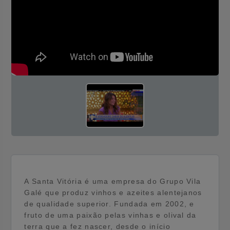
A Santa Vitória é uma empresa do Grupo Vila
Galé que produz vinhos e azeites alentejanos
de qualidade superior. Fundada em 2002, e
fruto de uma paixão pelas vinhas e olival da
terra que a fez nascer, desde o início