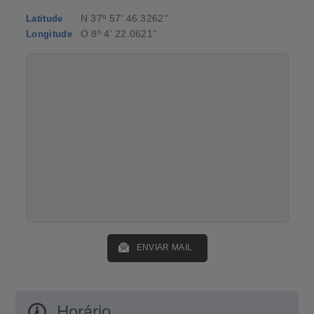
N 37º 57' 46.3262''
Latitude
O 8º 4' 22.0621''
Longitude
ENVIAR MAIL
Horário