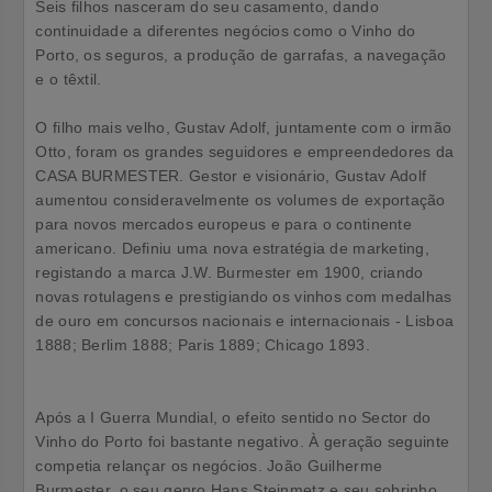
Seis filhos nasceram do seu casamento, dando
continuidade a diferentes negócios como o Vinho do
Porto, os seguros, a produção de garrafas, a navegação
e o têxtil.
O filho mais velho, Gustav Adolf, juntamente com o irmão
Otto, foram os grandes seguidores e empreendedores da
CASA BURMESTER. Gestor e visionário, Gustav Adolf
aumentou consideravelmente os volumes de exportação
para novos mercados europeus e para o continente
americano. Definiu uma nova estratégia de marketing,
registando a marca J.W. Burmester em 1900, criando
novas rotulagens e prestigiando os vinhos com medalhas
de ouro em concursos nacionais e internacionais - Lisboa
1888; Berlim 1888; Paris 1889; Chicago 1893.
Após a I Guerra Mundial, o efeito sentido no Sector do
Vinho do Porto foi bastante negativo. À geração seguinte
competia relançar os negócios. João Guilherme
Burmester, o seu genro Hans Steinmetz e seu sobrinho