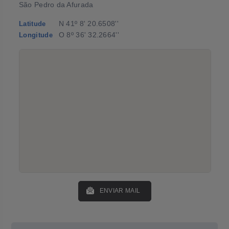
São Pedro da Afurada
N 41º 8' 20.6508''
Latitude
O 8º 36' 32.2664''
Longitude
ENVIAR MAIL