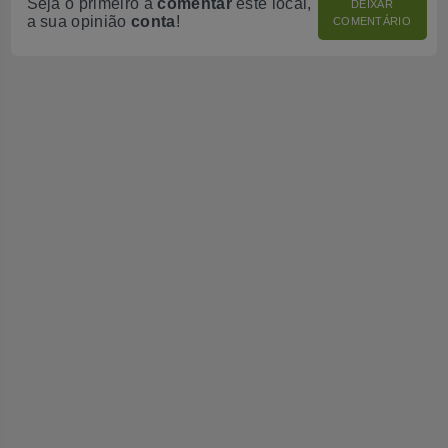
Seja o primeiro a
comentar
este local,
DEIXAR
a sua opinião
conta
!
COMENTÁRIO