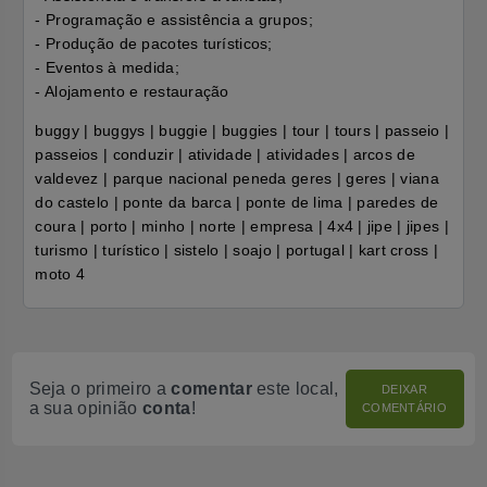
- Programação e assistência a grupos;
- Produção de pacotes turísticos;
- Eventos à medida;
- Alojamento e restauração
buggy | buggys | buggie | buggies | tour | tours | passeio |
passeios | conduzir | atividade | atividades | arcos de
valdevez | parque nacional peneda geres | geres | viana
do castelo | ponte da barca | ponte de lima | paredes de
coura | porto | minho | norte | empresa | 4x4 | jipe | jipes |
turismo | turístico | sistelo | soajo | portugal | kart cross |
moto 4
Seja o primeiro a
comentar
este local,
DEIXAR
a sua opinião
conta
!
COMENTÁRIO