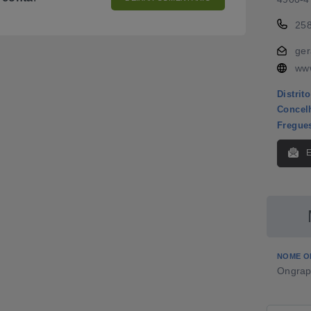
25
ger
www
Distrito
Concel
Fregue
NOME O
Ongraph