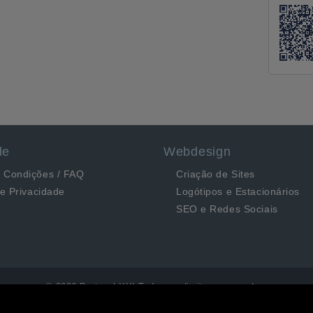
de
Webdesign
 Condições / FAQ
Criação de Sites
de Privacidade
Logótipos e Estacionários
SEO e Redes Sociais
© 2026 Portugal XXI Todos os direitos reservados.
Desenvolvido por Optimeios