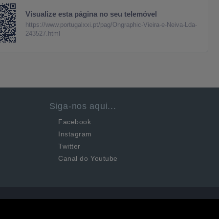
Visualize esta página no seu telemóvel
https://www.portugalxxi.pt/pag/Ongraphic-Vieira-e-Neiva-Lda-
243527.html
Siga-nos aqui...
Facebook
Instagram
Twitter
Canal do Youtube