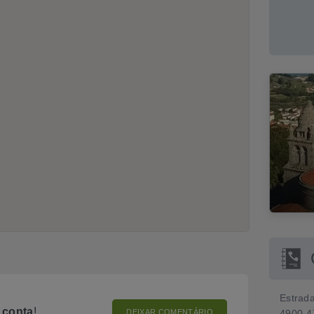
Estrad
o
conta
!
DEIXAR COMENTÁRIO
4900-4