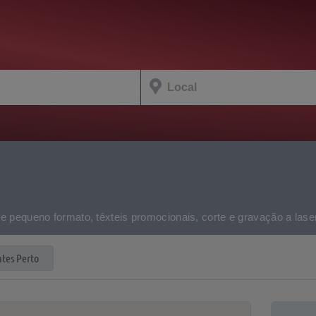
equeno formato, têxteis promocionais, corte e gravação a laser 
tes Perto