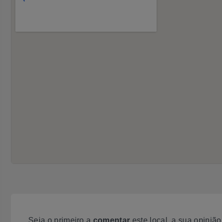
Seja o primeiro a
comentar
este local, a sua opiniã