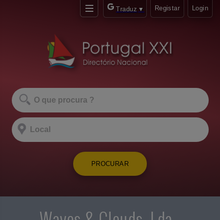
Registar
Login
Traduz
▼
PROCURAR
Waves & Clouds, Lda