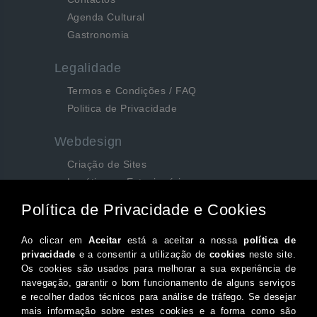
Agenda Cultural
Gastronomia
Legalidade
Termos e Condições / FAQ
Politica de Privacidade
Webdesign
Criação de Sites
Logótipos e Estacionários
SEO e Redes Sociais
Siga-nos aqui...
Facebook
Instagram
Twitter
Canal do Youtube