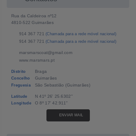
Rua da Caldeiroa nº12
4810-522 Guimarães
914 367 721
(Chamada para a rede móvel nacional)
914 367 721
(Chamada para a rede móvel nacional)
marsmarscoat@gmail.com
www.marsmars.pt
Braga
Distrito
Guimarães
Concelho
São Sebastião (Guimarães)
Freguesia
N 41º 26' 25.6302''
Latitude
O 8º 17' 42.911''
Longitude
ENVIAR MAIL