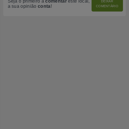
Seja o primeiro a
comentar
este local,
DEIXAR
a sua opinião
conta
!
COMENTÁRIO