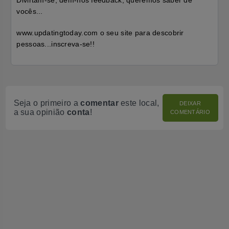
Divirtam-se, dêm-nos feedback, queremos saber de
vocês...
www.updatingtoday.com o seu site para descobrir
pessoas...inscreva-se!!
Seja o primeiro a
comentar
este local,
DEIXAR
a sua opinião
conta
!
COMENTÁRIO