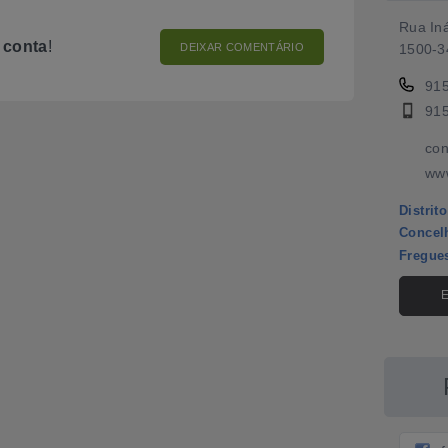
Rua Iná
o
conta
!
DEIXAR COMENTÁRIO
1500-3
91
91
con
www
Distrito
Concel
Fregue