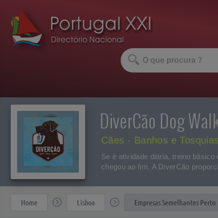
DiverCão Dog Wal
Cães - Banhos e Tosquia
Se é atividade diária, treino bási
chegou ao fim. A DiverCão proporci
Home
Lisboa
Empresas Semelhantes Perto