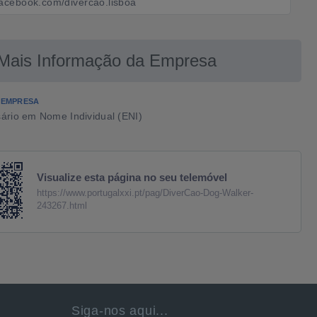
facebook.com/divercao.lisboa
Mais Informação da Empresa
 EMPRESA
ário em Nome Individual (ENI)
Visualize esta página no seu telemóvel
https://www.portugalxxi.pt/pag/DiverCao-Dog-Walker-
243267.html
Siga-nos aqui...