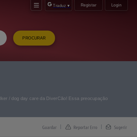
Registar
Login
Traduz
▼
PROCURAR
walker / dog day care da DiverCão! Essa preocupação
Reportar Erro
Sugerir