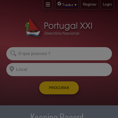
Registar
Login
Traduz
▼
PROCURAR
Keeping Record