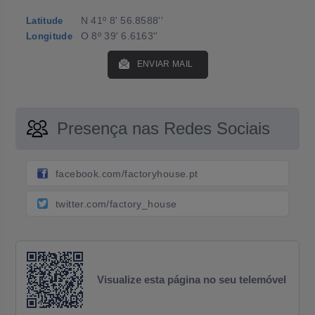
N 41º 8' 56.8588''
Latitude
O 8º 39' 6.6163''
Longitude
ENVIAR MAIL
Presença nas Redes Sociais
facebook.com/factoryhouse.pt
twitter.com/factory_house
Visualize esta página no seu telemóvel