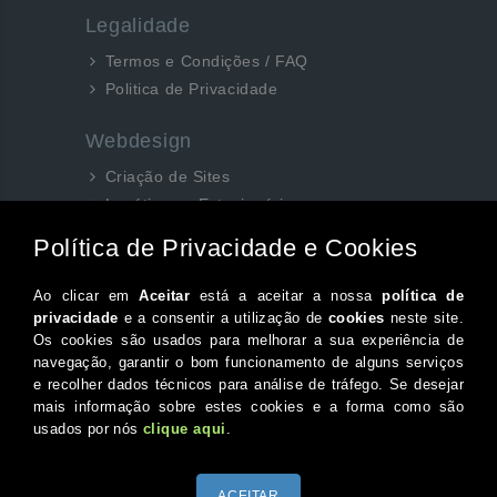
Legalidade
Termos e Condições / FAQ
Politica de Privacidade
Webdesign
Criação de Sites
Logótipos e Estacionários
SEO e Redes Sociais
Siga-nos aqui...
Facebook
Instagram
Twitter
Canal do Youtube
© 2026 Portugal XXI Todos os direitos reservados.
Desenvolvido por Optimeios