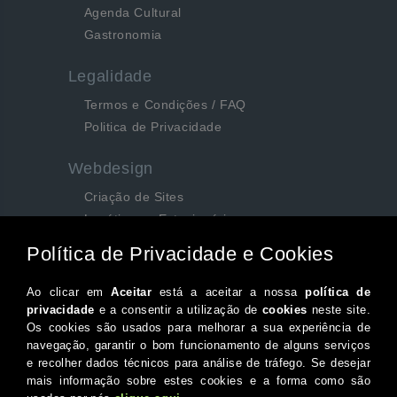
Agenda Cultural
Gastronomia
Legalidade
Termos e Condições / FAQ
Politica de Privacidade
Webdesign
Criação de Sites
Logótipos e Estacionários
SEO e Redes Sociais
Siga-nos aqui...
Facebook
Instagram
Twitter
Canal do Youtube