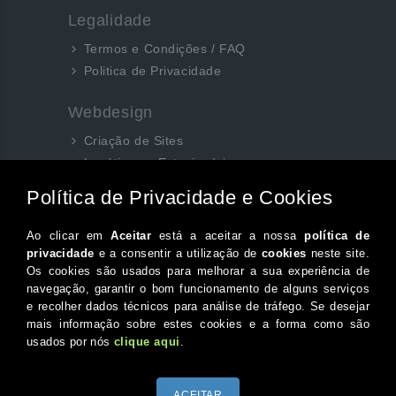
Legalidade
Termos e Condições / FAQ
Politica de Privacidade
Webdesign
Criação de Sites
Logótipos e Estacionários
SEO e Redes Sociais
Siga-nos aqui...
Facebook
Instagram
Twitter
Canal do Youtube
© 2026 Portugal XXI Todos os direitos reservados.
Desenvolvido por Optimeios