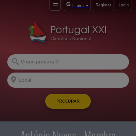
Registar
Login
Traduz
▼
PROCURAR
António Neves - Membro