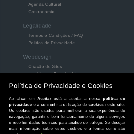
Agenda Cultural
Gastronomia
Legalidade
Termos e Condições / FAQ
Politica de Privacidade
Webdesign
Criação de Sites
Logótipos e Estacionários
SEO e Redes Sociais
Siga-nos aqui...
Facebook
Instagram
Twitter
Canal do Youtube