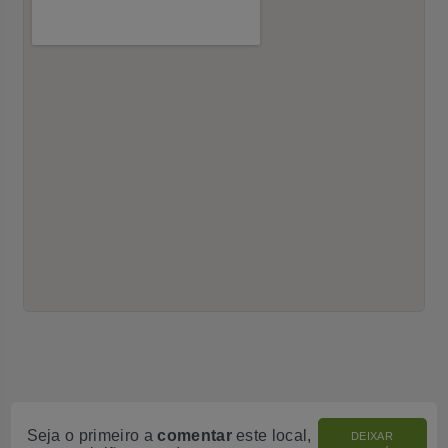
Seja o primeiro a
comentar
este local,
DEIXAR